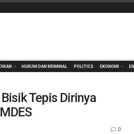
DIKAN
HUKUM DAN KRIMINAL
POLITICS
EKONOMI
E
isik Tepis Dirinya
UMDES
0