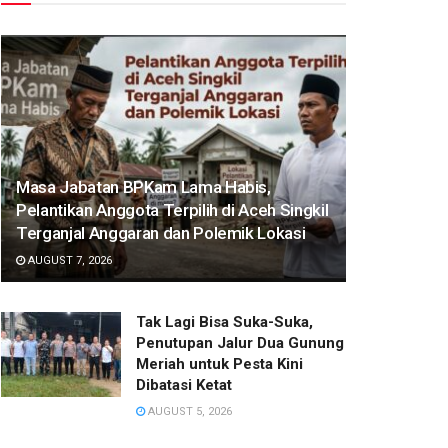
Masa Jabatan BPKam Lama Habis,
Pelantikan Anggota Terpilih di Aceh Singkil
Terganjal Anggaran dan Polemik Lokasi‎
AUGUST 7, 2026
‎Tak Lagi Bisa Suka-Suka,
Penutupan Jalur Dua Gunung
Meriah untuk Pesta Kini
Dibatasi Ketat‎
AUGUST 5, 2026