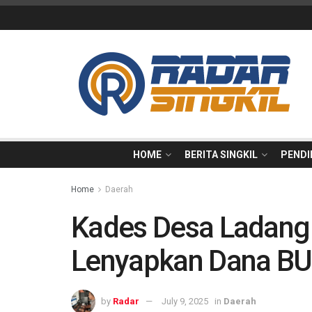
HOME
BERITA SINGKIL
PENDI
Home
Daerah
Kades Desa Ladang B
Lenyapkan Dana B
by
Radar
July 9, 2025
in
Daerah