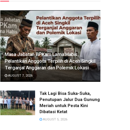
Masa Jabatan BPKam Lama Habis,
Pelantikan Anggota Terpilih di Aceh Singkil
Terganjal Anggaran dan Polemik Lokasi‎
AUGUST 7, 2026
‎Tak Lagi Bisa Suka-Suka,
Penutupan Jalur Dua Gunung
Meriah untuk Pesta Kini
Dibatasi Ketat‎
AUGUST 5, 2026