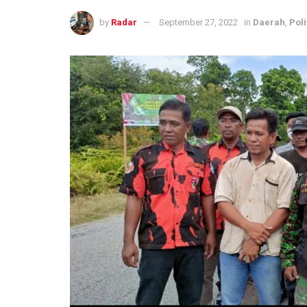
by
Radar
September 27, 2022
in
Daerah
,
Poli