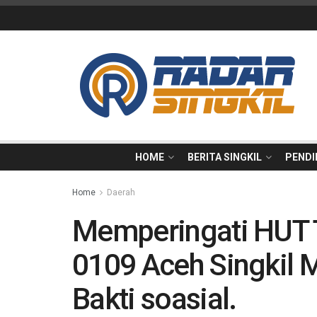
HOME
BERITA SINGKIL
PENDI
Home
Daerah
Memperingati HUT 
0109 Aceh Singkil 
Bakti soasial.