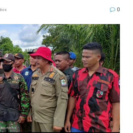
0
tics