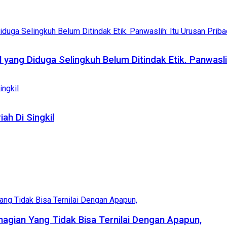
yang Diduga Selingkuh Belum Ditindak Etik. Panwaslih
ah Di Singkil
agian Yang Tidak Bisa Ternilai Dengan Apapun,