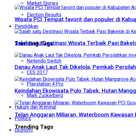
Market Stories
Election Results
Wisata PCI Tempat favorit dan populer di Kabu
Pendidikan
Salah satu Destinasi Wisata Terbaik Pasi Bake
Trending Tags
Nintendo Switch
Danau Anak Laut Tak Dikelola, Pemkab Persila
CES 2017
Playstation 4 Pro
Keindahan Ekowisata Pulo Tabek, Hutan Mangg
Mark Zuckerberg
Hukum dan Kriminal
Telan Anggaran Miliaran, Waterboom Kawasan 
Politics
Trending Tags
Ekonomi