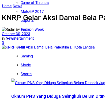
Game of Thrones
Home
News
MotoGP 2017
KNRP Gelar Aksi Damai Bela Pa
eSports
by
Radar
Fashion Week
October 30, 2023
in
News
Entertainment
0
All
Gaming
Movie
Sports
Oknum PNS Yang Diduga Selingkuh Belum Diti