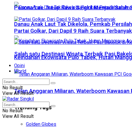
Pesona Lae Treup Rawa Singkil Menjadi Salah S
Danau Anak Laut Tak Dikelola, Pemkab Persila
Partai Golkar, Dari Dapil 9 Raih Suara Terbanyak
Salah satu Destinasi Wisata Terbaik Pasi Bake
Keindahan Ekowisata Pulo Tabek, Hutan Mangg
Opini
World
No Result
Telan Anggaran Miliaran, Waterboom Kawasan 
View All Result
Trending Tags
No Result
View All Result
Golden Globes