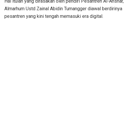
Hal itulah yang dirasakan oleh pendiri Pesantren Al-Anshar,
Almarhum Ustd Zainal Abidin Tumangger diawal berdirinya
pesantren yang kini tengah memasuki era digital.