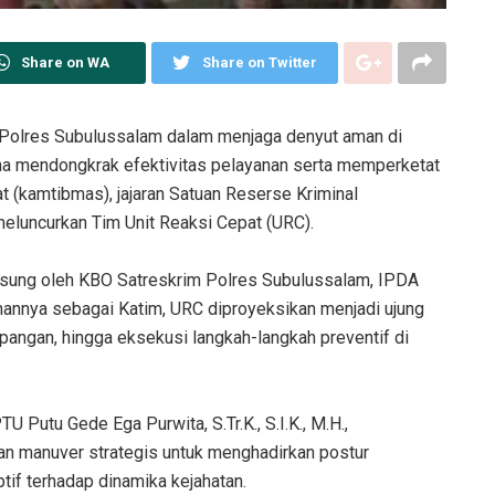
Share on WA
Share on Twitter
olres Subulussalam dalam menjaga denyut aman di
na mendongkrak efektivitas pelayanan serta memperketat
 (kamtibmas), jajaran Satuan Reserse Kriminal
eluncurkan Tim Unit Reaksi Cepat (URC).
angsung oleh KBO Satreskrim Polres Subulussalam, IPDA
inannya sebagai Katim, URC diproyeksikan menjadi ujung
lapangan, hingga eksekusi langkah-langkah preventif di
 Putu Gede Ega Purwita, S.Tr.K., S.I.K., M.H.,
n manuver strategis untuk menghadirkan postur
ptif terhadap dinamika kejahatan.