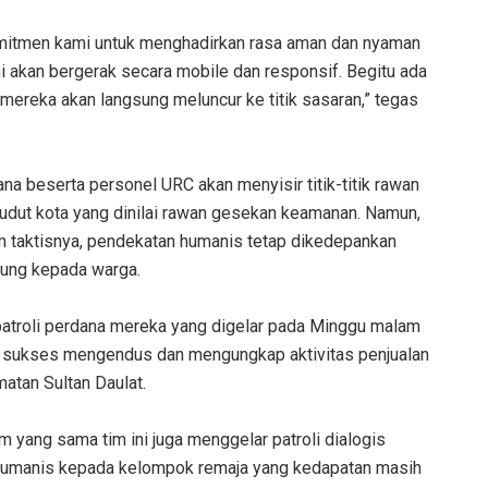
omitmen kami untuk menghadirkan rasa aman dan nyaman
i akan bergerak secara mobile dan responsif. Begitu ada
mereka akan langsung meluncur ke titik sasaran,” tegas
na beserta personel URC akan menyisir titik-titik rawan
a sudut kota yang dinilai rawan gesekan keamanan. Namun,
gam taktisnya, pendekatan humanis tetap dikedepankan
sung kepada warga.
patroli perdana mereka yang digelar pada Minggu malam
C sukses mengendus dan mengungkap aktivitas penjualan
atan Sultan Daulat.
m yang sama tim ini juga menggelar patroli dialogis
humanis kepada kelompok remaja yang kedapatan masih