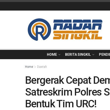
HOME
BERITA SINGKIL
PENDI
Home
Daerah
Bergerak Cepat De
Satreskrim Polres 
Bentuk Tim URC!