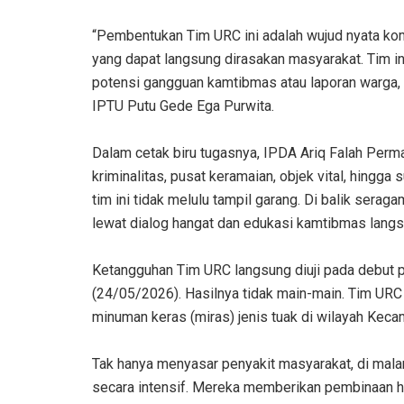
‎“Pembentukan Tim URC ini adalah wujud nyata k
yang dapat langsung dirasakan masyarakat. Tim in
potensi gangguan kamtibmas atau laporan warga, 
IPTU Putu Gede Ega Purwita.
‎Dalam cetak biru tugasnya, IPDA Ariq Falah Perma
kriminalitas, pusat keramaian, objek vital, hingg
tim ini tidak melulu tampil garang. Di balik sera
lewat dialog hangat dan edukasi kamtibmas lang
‎Ketangguhan Tim URC langsung diuji pada debut 
(24/05/2026). Hasilnya tidak main-main. Tim UR
minuman keras (miras) jenis tuak di wilayah Kecam
‎Tak hanya menyasar penyakit masyarakat, di mala
secara intensif. Mereka memberikan pembinaan 