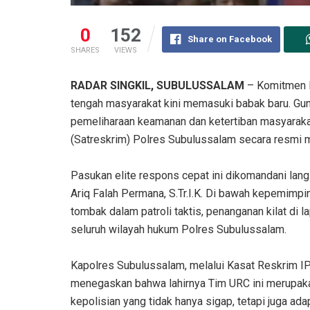
0
152
Share on Facebook
SHARES
VIEWS
RADAR SINGKIL, ​SUBULUSSALAM
– Komitmen P
tengah masyarakat kini memasuki babak baru. Gu
pemeliharaan keamanan dan ketertiban masyarakat
(Satreskrim) Polres Subulussalam secara resmi m
‎​Pasukan elite respons cepat ini dikomandani l
Ariq Falah Permana, S.Tr.I.K. Di bawah kepemimp
tombak dalam patroli taktis, penanganan kilat di 
seluruh wilayah hukum Polres Subulussalam.
‎Kapolres Subulussalam, melalui Kasat Reskrim IPTU
menegaskan bahwa lahirnya Tim URC ini merupaka
kepolisian yang tidak hanya sigap, tetapi juga ada