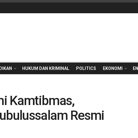
DIKAN
HUKUM DAN KRIMINAL
POLITICS
EKONOMI
E
mi Kamtibmas,
Subulussalam Resmi