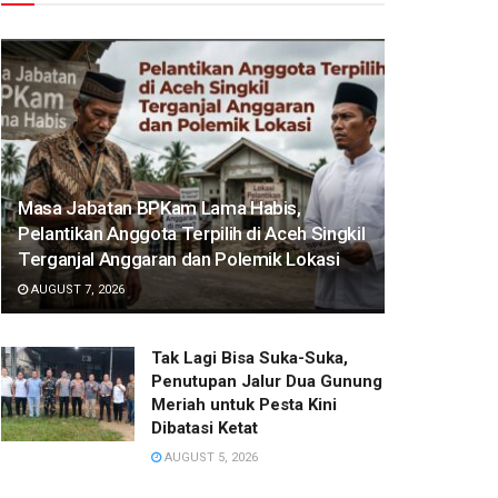
Masa Jabatan BPKam Lama Habis,
Pelantikan Anggota Terpilih di Aceh Singkil
Terganjal Anggaran dan Polemik Lokasi‎
AUGUST 7, 2026
‎Tak Lagi Bisa Suka-Suka,
Penutupan Jalur Dua Gunung
Meriah untuk Pesta Kini
Dibatasi Ketat‎
AUGUST 5, 2026