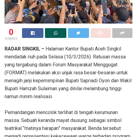
0
SHARES
‎​RADAR SINGKIL –
Halaman Kantor Bupati Aceh Singkil
mendadak riuh pada Selasa (10/3/2026). Ratusan massa
yang tergabung dalam Forum Masyarakat Menggugat
(FORMAT) melakukan aksi unjuk rasa besar-besaran untuk
menagih janji kepemimpinan Bupati Sapriadi Oyon dan Wakil
Bupati Hamzah Sulaiman yang dinilai melambung tinggi
namun minim realisasi.
‎Pemandangan mencolok terlihat di tengah kerumunan
massa. Sebuah keranda mayat diusung sebagai simbol
teatrikal “matinya harapan” masyarakat. Benda tersebut
menjadi representasi kekecewaan warga terhadap program