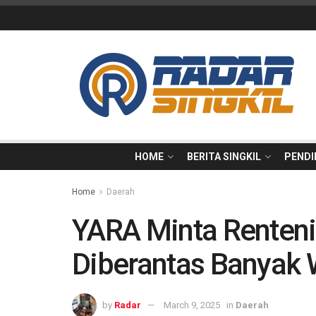
HOME
BERITA SINGKIL
PENDI
Home
Daerah
YARA Minta Renteni
Diberantas Banyak 
by
Radar
March 9, 2025
in
Daerah