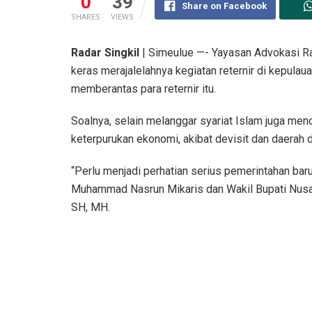
0
39
Share on Facebook
SHARES
VIEWS
Radar Singkil
| Simeulue —- Yayasan Advokasi R
keras merajalelahnya kegiatan reternir di kepulaua
memberantas para reternir itu.
Soalnya, selain melanggar syariat Islam juga me
keterpurukan ekonomi, akibat devisit dan daerah d
“Perlu menjadi perhatian serius pemerintahan baru
Muhammad Nasrun Mikaris dan Wakil Bupati Nusar 
SH, MH.