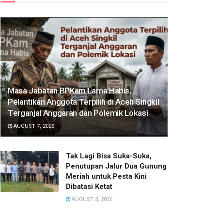
Masa Jabatan BPKam Lama Habis,
Pelantikan Anggota Terpilih di Aceh Singkil
Terganjal Anggaran dan Polemik Lokasi‎
AUGUST 7, 2026
‎Tak Lagi Bisa Suka-Suka,
Penutupan Jalur Dua Gunung
Meriah untuk Pesta Kini
Dibatasi Ketat‎
AUGUST 5, 2026