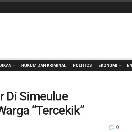
DIKAN
HUKUM DAN KRIMINAL
POLITICS
EKONOMI
E
r Di Simeulue
Warga “Tercekik”
0