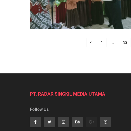
1
…
52
PT. RADAR SINGKIL MEDIA UTAMA
Follow Us