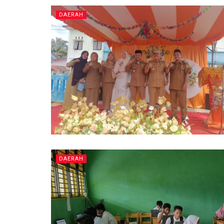
DAERAH
DAERAH