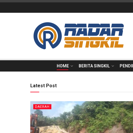
Radar Singkil
HOME
BERITA SINGKIL
PENDI
Latest Post
DAERAH