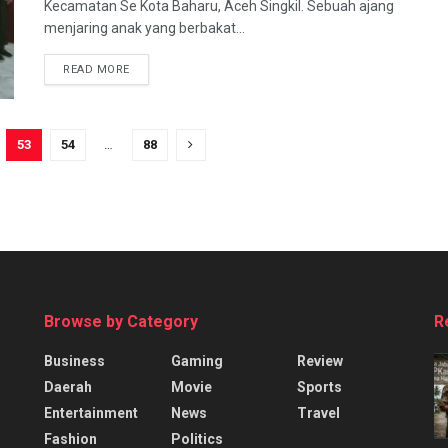
Kecamatan Se Kota Baharu, Aceh Singkil. Sebuah ajang
menjaring anak yang berbakat...
READ MORE
53
54
…
88
Browse by Category
R
Business
Gaming
Review
Daerah
Movie
Sports
Entertainment
News
Travel
Fashion
Politics