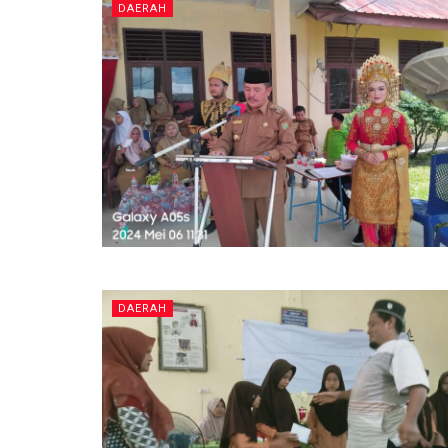
DAERAH
DAERAH